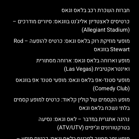
חברות השכרת רכב בלאס וגאס
כרטיסים לאצטדיון אליג'נט בווגאס: סיורים מודרכים –
(Allegiant Stadium)
מופעי מוזיקת רוק בלאס וגאס: כרטיס להופעה – Rod
Stewart בווגאס
מופע וארוחה בלאס וגאס: ארוחה מסתורית
ואינטראקטיבית (Las Vegas)
מופעי סטנד-אפ בלאס וגאס: מופעי סטנד אפ בווגאס
(Comedy Club)
מופע הקסמים של קולין קלאוד: כרטיס למופע קסמים
בלתי נשכח בלאס וגאס
נהיגה אתגרית במדבר – לאס וגאס: נסיעה
בטרקטורונים וג'יפים (ATV/UTV)
מופע זמר מחווה לפרינס בלאס וגאס: כרטיס מופע –