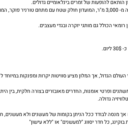
הותאם להופעות של זמרים בינלאומיים גדולים.
מועדון לילה Omnia, מועדון גדול בשטח של למעלה מ- 3,000 מ"ר, המועדון חולק שטח עם מתחם טורניר פוקר, 
 רומאי הכולל גם מותגי יוקרה ובגדי מעצבים.
העולם הגדול, אך המלון מציע סוויטות יקרות ומפנקות במיוחד לא
משתנים ופרטי אומנות, החדרים מאובזרים בצורה חלקית, בין היתר
וויזיה גדולה.
ך מנסה לבודד ככל הניתן בקומות של מעשנים ולא מעשנים, ח
ינג, כל חדר יסווג "למעשנים" או "ללא עישון"