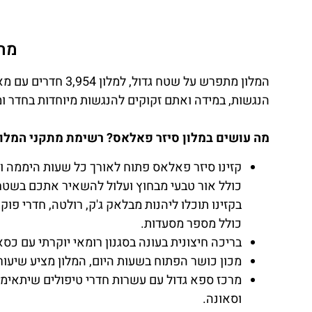
מה 
המלון מתפרש על שטח גדול, למלון 3,954 חדרים עם מאות סוויטות הפרושות על פני שישה מגדלים.
הנגשות, במידה ואתם זקוקים להנגשות מיוחדות בחדר ו
מה עושים במלון סיזר פאלאס? רשימת מתקני המלון
קזינו סיזר פאלאס פתוח לאורך כל שעות היממה ו
כולל אור טבעי מבחוץ ועלול להשאיר אתכם בשטח
בקזינו תוכלו ליהנות מבלאק ג'ק, רולטה, חדרי פוקר
כולל מספר מסעדות.
בריכה חיצונית בעונה בסגנון רומאי יוקרתי עם כסא
מכון כושר הפתוח בשעות היום, המלון מציע שיעור
מרכז ספא גדול עם עשרות חדרי טיפולים שיתאימו לי
וסאונה.