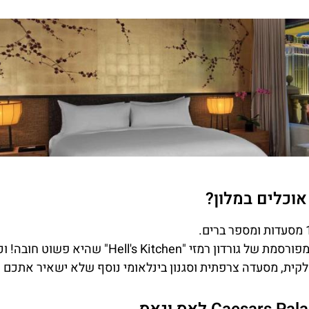
אוכלים במלון?
בין המסעדות תוכלו למצוא את המסעדה האמריקאית המפורסמת של גורדון רמזי "Hell's Kitchen" שהיא
קית, מסעדה צרפתית וסגנון בינלאומי נוסף שלא ישאיר אתכם ר