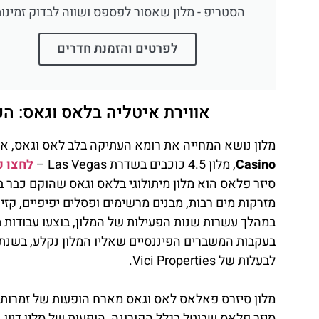
הסטריפ - מלון שאסור לפספס ושווה לבדוק זמינות
לפרטים והזמנת חדרים
אווירת איטליה בלאס וגאס: הכירו את מלון Palace
מלון נושא המחייה את רומא העתיקה בלב לאס וגאס, א
Casino
, מלון 4.5 כוכבים בשדרת Las Vegas –
לחצו כ
מזרקות מים רבות, מבנים מרשימים ופסלים יפיפיים, קזינו
במהלך עשרות שנות הפעילות של המלון, בוצעו עבודות ת
לבעלות של Vici Properties.
מלון סיזרס פאלאס לאס וגאס מארח הופעות של זמרות ו
סיזר פלאס שבוטל בגלל הקורונה, הופעות של סלין דיון, א