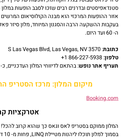
סטנדאפיסטים ובדרנים רבים שזכו לסבב הופעות במלון 
אזור ההופעות המרכזי הוא מבנה הקולוסיאום המרשים המאפשר לכמעט 4,300 אנשים ליהנ
בעקבות ההשקעה הרבה והסגנון המיוחד, מלון סיזר פאל
ה- 60 ועד היום.
כתובת
: 3570 S Las Vegas Blvd, Las Vegas, NV
טלפון
: 866-227-5938 1+
תעריף אתר נופש
: בהתאם לדיווחי המלון העדכניים, כ- 52.10$ ללילה (התעריפים משתנים מעת לעת).
מיקום המלון: מרכז הסטריפ הח
Booking.com
אטרקציות קרו
המלון ממוקם בסטריפ לאס וגאס כך שהוא קרוב להכל!
בסמו