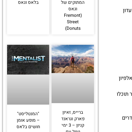
המתוקים של
בלאס וגאס
וגאס
המועדון
(Fremont
Street
Donuts)
לפיון
 תוכלו
ברייס, זאיון
"המנטליסט"
דרים
פארק וגראנד
– מופע אומן
קניון – 3 ימי
חושים בלאס
טיול עם