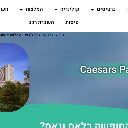
כרטיסים
קולינריה
המלצות
חשו
טיסות
השכרת רכב
דף הבית
»
מלונות
»
מלון סיזר פאלאס – Caesars Palace
החופשה בלאס וגאס?