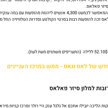
סיזר פאלאס.
ות מהופעות עם במה ענקית.
אס זכה להופעות רבות בסרטי הקולנוע וסדרות הטלוויזיה החל מ
דש של לאס וגאס - ממש במרכז העניינים
בות למלון סיזר פאלאס
ך למלון תוכלו ליהנות מטיילת LINQ, פחות מ- 10 דקות הליכה יובילו אתכם אל גלגל ענק היי רולר ומרכז קניות מי