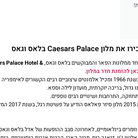
!
Caesars  בלאס וגאס
חד ממלונות הפאר והמבוקשים בלאס וגאס,
rs Palace Hotel &
אן להזמנת חדר במלון
.
סיזר פלאס הוא מלון מיתולוגי בלאס וגאס שהוקם כבר בשנת 1966 ומכיל אלמנטים עיצוביים רבים הקשורים לא
 גדול, בריכה יוקרתית, מועדון לילה וספא.
חזוקה, התרחבות ושינויים רבים נוספים.
בעקבות המשברים הפיננסיים שאליו המלון נ
זמרים בינלאומיים, לאחרונה סבב ההופעות של אדל בלאס וגאס 
לטון ג'ון, דיאנה רוס, מריה קארי, קרבות אגרוף היסטוריים, הופ