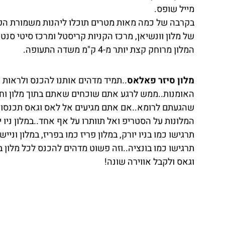
מייל שופס.
בקרבה של כמה מאות מטרים תוכלו ליהנות משמורת הפלמי
של מלון וונשיאן, מרכז הקניות קריסטל ומרכז סיטי סנטר
המלון מרוחק קצת יותר מ-4 ק"מ משדה התעופה.
מלון סיזר פאלאס
..תמיד מדהים אותנו להכנס ולראות 
האומנות..ממש לרגע אתם שוכחים שאתם בתוך מלון וח
שהגעתם לרומא..אם אתם מגיעים אל לאס וגאס תכנסו 
המלונות על הסטריפ ואל תוותרו על אף אחד..במלון ניו י
תרגישו כמו בניו יורק, במלון פריז כמו בפריז, במלון וניישן
תרגישו כמו בונציה..וזה פשוט מדהים להכנס לכל מלון 
וגאס ולקבל אווירה שונה!