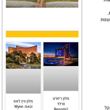
שנות
מלונות
מציאת מלון
מומלץ?
לחצו
פה!
מלון ריזורט
מלון ווין לאס
וורלד
וגאס: Wynn
ראקל
(Resorts