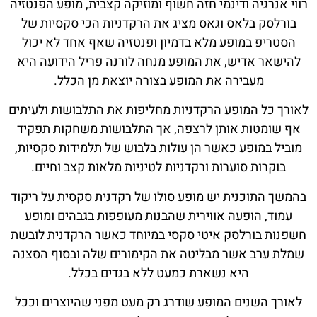
רווי אנרגיה ודינמי חזה חשוף ומוזיקה קצבית, מופע הפנטזיה
בורלסק בלאס וגאס מציג את הרקדניות הכי סקסיות של
הסטריפ במופע מלא בדמיון ופנטזיה שאף אחד לא יכול
להישאר אדיש, את המופע מנחה לורנה פריל הידועה היא
מעבירה את המופע בצורה יוצאת מן הכלל.
לאורך כל המופע הרקדניות מחליפות את התלבושות ולעיתים
אף שומטות אותן לרצפה, אך התלבושות משחקות תפקיד
מוביל במופע כאשר הן עולות בלבוש של תלמידות סקסיות,
בוקרות סוערות ורקדניות לטיניות מלאות קצב וחיים.
בהמשך התוכנית יש מופע סולו של רקדנית סקסית על ריקוד
עמוד, הופעה אווירית שהבנות מעופפות בגבהים ומופע
חשפנות בורלסק איטי סקסי במיוחד כאשר הרקדנית לובשת
שמלת ערב אשר מבליטה את הקימורים שלה ובסוף הסצנה
היא נשארת כמעט ללא בגדים בכלל.
לאורך השנים המופע שודרג רק מעט מפני שהיוצרים וככל