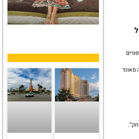

מלונות
מהרגע
מציאת מלון
מומלץ?
זה לא 
לחצו
פה!
עבור