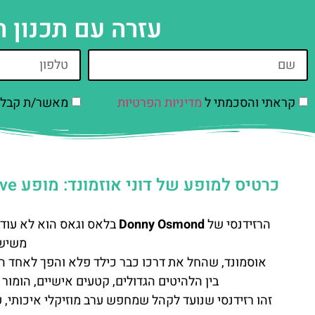
עזרה עם תכנון 
קראתי והסכמתי ל
מדיניות הפרטיות
מאשר/ת קבלת 
כרטיס למופע של דוני אוזמונד: מופע Live בלאס וגאס (Donny Osmond)
הרזידנסי של
Donny Osmond
בלאס וגאס הוא לא עוד 
משישה
אוסמונד, שהחל את דרכו כבר כילד פלא והפך לאחד ה
בין הלהיטים הגדולים, קטעים אישיים, הומור 
זהו רזידנסי שנועד לקהל שמחפש ערב מוזיקלי איכותי, 