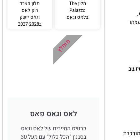
מלון The
מלון הארד
Palazzo
רוק לאס
.
בלאס וגאס
וגאס יושק
עצמו
ב2027-2028
מומלץ
יושב
לאס וגאס פאס
כרטיס התיירים של לאס וגאס
מחבילה מורכבת
בסגנון "הכל כלול" עם מעל 30