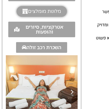
מלונות מומלצים
פשר
מדויק
אטרקציות, סיורים
והופעות
א פשוט
השכרת רכב זולה