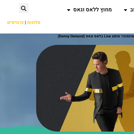
ב
מחוץ ללאס וגאס
מלונות
|
כרטיסים
 בלאס וגאס (Donny Osmond)