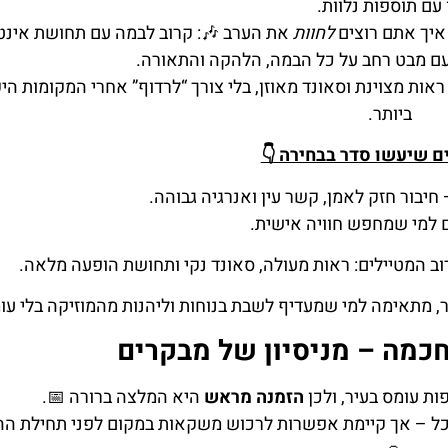
 עם תוספות נלוות.
 איך אתם רוצים
לחוות
את הערב 🎶: קרוב לבמה עם תחושת אינט
 עם מבט רחב על כל הבמה, הלהקה והתאורה.
אות מצוינת וסאונד מאוזן, בלי צורך “לרדוף” אחרי המקומות הי
ביותר.
 שיעשו סדר בבחירה 👇
חיבור חזק לאמן, קשר עין ואנרגיה גבוהה.
 למי שמחפש חוויה אישית.
רוב המטיילים: ראות מעולה, סאונד נקי ותחושת הופעה מלאה.
ר, מתאימה למי שמעדיף לשבת בנוחות וליהנות מהמוזיקה בלי עו
חכמה – מניסיון של מבקרים
ת עומס בעיר, ולכן
הזמנה מראש
היא המלצה ברורה 📅.
וכל – אך קיימת אפשרות לרכוש משקאות במקום לפני תחילת ה