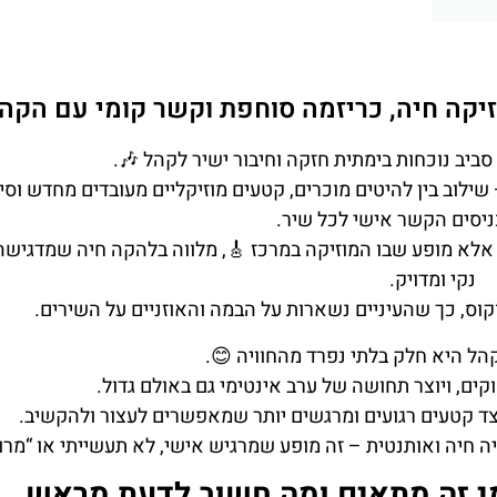
 איך נראית החוויה על הבמה - מוזיקה חיה,
בנוי סביב נוכחות בימתית חזקה וחיבור ישיר לקהל
 שהוא עולה לבמה, הקצב נקבע בצורה ברורה – שילוב בין להיטי
קצרים שמכניסים הקשר איש
ערב של אפקטים מוגזמים או תפאורה משתלטת, אלא מופע שבו 
נקי ומדויק.
התאורה תומכת במוזיקה ולא גונבת את הפוקוס, כך שהעיני
האינטראקציה עם הקהל היא חלק בלת
אוסמונד מדבר עם הקהל, מגיב לצחוקים, ויוצר תחו
יש רגעים אנרגטיים שמקפיצים את האולם, לצד קטעים רגוע
 מי שמגיעים לערב מוזיקלי בווגאס ומחפשים חוויה חיה ואותנטי
🎼 למה לצפות כצופה – למי זה מת