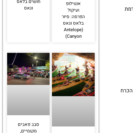
חושים בלאס
אנטילופ
וגאס
דמת
ועיקול
הפרסה: סיור
בלאס וגאס
(Antelope
Canyon)
בהכרח
סבב פאבים
מקומיים,