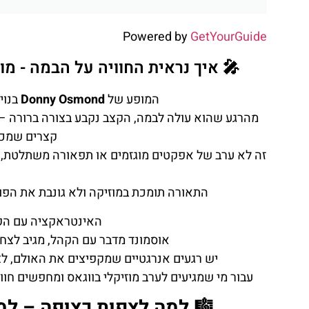
Powered by
GetYourGuide
🎤 איך נראית החוויה על הבמה - מ
המופע של
Donny Osmond
בנוי
מהרגע שהוא עולה לבמה, הקצב נקבע בצורה ברורה – ש
קצרים שמכנ
זה לא ערב של אפקטים מוגזמים או תפאורה משתלטת, א
התאורה תומכת במוזיקה ולא גונבת את הפוק
האינטראקציה עם הקה
אוסמונד מדבר עם הקהל, מגיב לצחוק
יש רגעים אנרגטיים שמקפיצים את האולם, לצ
עבור מי שמגיעים לערב מוזיקלי בווגאס ומחפשים חוו
🎼 למה לצפות כצופה – ל