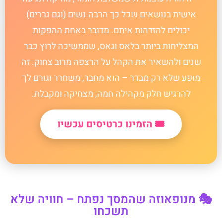
אישית בנושאים שכל כך הרבה נשים (וגם גברים)
יכולים להזדהות איתם. מדובר באחת ההפקות
המצליחות ביותר בלאס וגאס, שממשיכה לרוץ כבר
שנים ולהשאיר את הקהל על הרצפה מרוב צחוק. זה
מופע שלא רק מבדר – הוא מחבר, משחרר וגורם לך
להרגיש חלק מקהילה חמה, מצחיקה ומקבלת.
🎟️ הזמינו כרטיסים עכשיו
🎭 מנופאוזה שהמסך נפתח – חוויה שלא
תשכחו