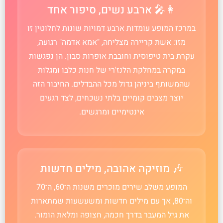
👩‍🎤 ארבע נשים, סיפור אחד
במרכז המופע עומדות ארבע דמויות שונות לחלוטין זו
מזו: אשת קריירה מצליחה, "אמא אדמה" רגועה,
עקרת בית טיפוסית וחובבת אופרות סבון. הן נפגשות
במקרה במחלקת הלנז'רי של חנות כלבו ומגלות
שהמשותף ביניהן גדול מכל ההבדלים. החיבור הזה
יוצר מצבים קומיים בלתי נשכחים, לצד רגעים
אינטימיים ומרגשים.
🎶 מוזיקה אהובה, מילים חדשות
המופע משלב שירים מוכרים משנות ה־60, ה־70
וה־80, אך עם מילים חדשות ומשעשעות שמתארות
את גיל המעבר בדרך חכמה, חצופה ומלאת הומור.