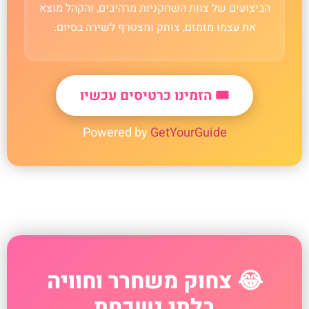
הביצועים של צוות השחקניות מרהיבים, והקהל מוצא
את עצמו מזמזם, צוחק ומצטרף לשירה בסיום.
🎟️ הזמינו כרטיסים עכשיו
Powered by
GetYourGuide
😂 צחוק משחרר וחוויה
בלתי נשכחת