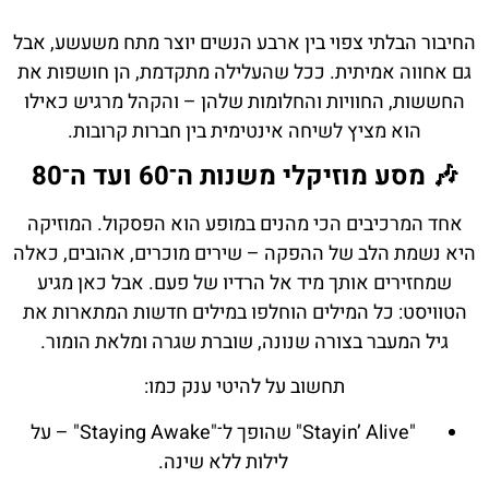
החיבור הבלתי צפוי בין ארבע הנשים יוצר מתח משעשע, אבל
גם אחווה אמיתית. ככל שהעלילה מתקדמת, הן חושפות את
החששות, החוויות והחלומות שלהן – והקהל מרגיש כאילו
הוא מציץ לשיחה אינטימית בין חברות קרובות.
🎶 מסע מוזיקלי משנות ה־60 ועד ה־80
אחד המרכיבים הכי מהנים במופע הוא הפסקול. המוזיקה
היא נשמת הלב של ההפקה – שירים מוכרים, אהובים, כאלה
שמחזירים אותך מיד אל הרדיו של פעם. אבל כאן מגיע
הטוויסט: כל המילים הוחלפו במילים חדשות המתארות את
גיל המעבר בצורה שנונה, שוברת שגרה ומלאת הומור.
תחשוב על להיטי ענק כמו:
"Stayin’ Alive" שהופך ל־"Staying Awake" – על
לילות ללא שינה.