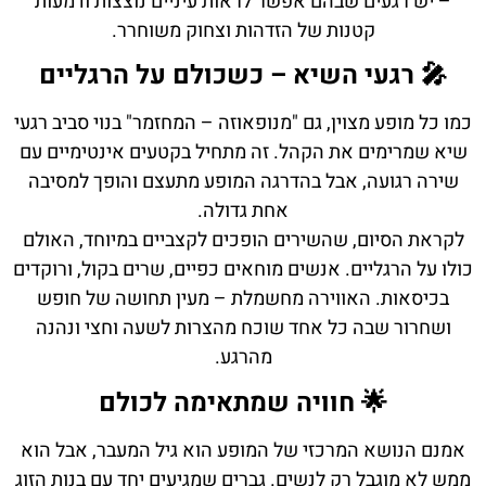
– יש רגעים שבהם אפשר לראות עיניים נוצצות ודמעות
קטנות של הזדהות וצחוק משוחרר.
🎤 רגעי השיא – כשכולם על הרגליים
כמו כל מופע מצוין, גם "מנופאוזה – המחזמר" בנוי סביב רגעי
שיא שמרימים את הקהל. זה מתחיל בקטעים אינטימיים עם
שירה רגועה, אבל בהדרגה המופע מתעצם והופך למסיבה
אחת גדולה.
לקראת הסיום, שהשירים הופכים לקצביים במיוחד, האולם
כולו על הרגליים. אנשים מוחאים כפיים, שרים בקול, ורוקדים
בכיסאות. האווירה מחשמלת – מעין תחושה של חופש
ושחרור שבה כל אחד שוכח מהצרות לשעה וחצי ונהנה
מהרגע.
🌟 חוויה שמתאימה לכולם
אמנם הנושא המרכזי של המופע הוא גיל המעבר, אבל הוא
ממש לא מוגבל רק לנשים. גברים שמגיעים יחד עם בנות הזוג