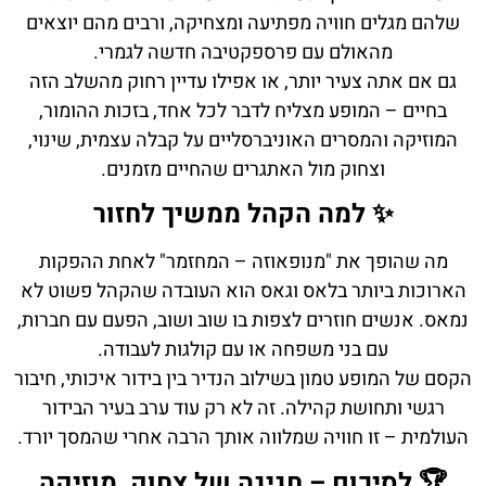
שלהם מגלים חוויה מפתיעה ומצחיקה, ורבים מהם יוצאים
מהאולם עם פרספקטיבה חדשה לגמרי.
גם אם אתה צעיר יותר, או אפילו עדיין רחוק מהשלב הזה
בחיים – המופע מצליח לדבר לכל אחד, בזכות ההומור,
המוזיקה והמסרים האוניברסליים על קבלה עצמית, שינוי,
וצחוק מול האתגרים שהחיים מזמנים.
✨ למה הקהל ממשיך לחזור
מה שהופך את "מנופאוזה – המחזמר" לאחת ההפקות
הארוכות ביותר בלאס וגאס הוא העובדה שהקהל פשוט לא
נמאס. אנשים חוזרים לצפות בו שוב ושוב, הפעם עם חברות,
עם בני משפחה או עם קולגות לעבודה.
הקסם של המופע טמון בשילוב הנדיר בין בידור איכותי, חיבור
רגשי ותחושת קהילה. זה לא רק עוד ערב בעיר הבידור
העולמית – זו חוויה שמלווה אותך הרבה אחרי שהמסך יורד.
🏆 לסיכום – חגיגה של צחוק, מוזיקה