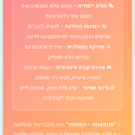
🎭
חוויה ייחודית
– מופע שלא תמצאו בשום
מקום אחר בלאס וגאס.
😂
הזדהות מוחלטת
– לנשים ולגברים
שרוצים הבנה, הומור ופרספקטיבה חדשה.
🎶
מוזיקה נוסטלגית
– שירים אהובים עם
טוויסט חכם ומצחיק.
🎟️
אווירת קברט אינטימית
– הבמה קרובה,
החוויה אישית, והאנרגיה סוחפת.
🌈
בידור אמיתי
– ערב מלא צחוק, שמחת חיים
ותחושת חיבור לקהל כולו.
✨
"מנופאוזה – המחזמר"
הוא הרבה יותר מהופעה
– זו חוויה עוצמתית שמשלבת הומור, מוזיקה ונגיעה