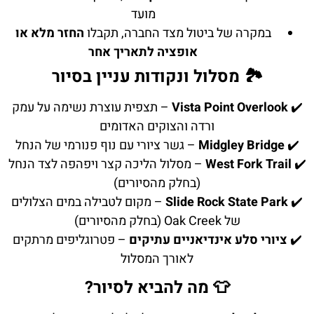
מועד
במקרה של ביטול מצד החברה, תקבלו
החזר מלא או
אופציה לתאריך אחר
🏞️ מסלול ונקודות עניין בסיור
✔️
Vista Point Overlook
– תצפית עוצרת נשימה על עמק
ורדה והצוקים האדומים
✔️
Midgley Bridge
– גשר ציורי עם נוף פנורמי של הנחל
✔️
West Fork Trail
– מסלול הליכה קצר ויפהפה לצד הנחל
(בחלק מהסיורים)
✔️
Slide Rock State Park
– מקום לטבילה במים הצלולים
של Oak Creek (בחלק מהסיורים)
✔️
ציורי סלע אינדיאניים עתיקים
– פטרוגליפים מרתקים
לאורך המסלול
👕 מה להביא לסיור?