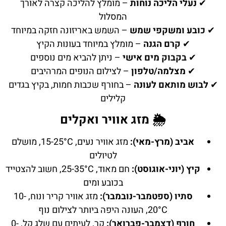
✔
נעלי הליכה נוחות
– מומלץ להליכה קצרה לאורך
המסלול
✔
כובע ומשקפי שמש
– השמש באריזונה חזקה במיוחד
✔
קרם הגנה
– מומלץ במיוחד בעונות הקיץ
✔
בקבוק מים אישי
– ניתן להביא מים נוספים
✔
מצלמה/טלפון
– לצילום הנופים המרהיבים
✔
לבוש מותאם לעונה
– בחורף שכבות חמות, בקיץ בגדים
קלילים
🌦️ מזג אוויר ואקלים
אביב (מרץ-מאי):
מזג אוויר נעים, 15-25°C, מושלם
לטיולים
קיץ (יוני-אוגוסט):
חם מאוד, 25-35°C, חשוב להצטייד
בכובע ומים
סתיו (ספטמבר-נובמבר):
מזג אוויר קריר ונוח, 10-
20°C, העונה היפה ביותר לצילום נוף
חורף (דצמבר-פברואר):
קר, לעיתים עם שלג קל, 0-