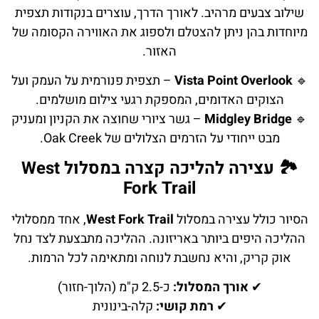
שילוב צבעים מרהיב. לאורך הדרך, עוצרים בנקודות תצפית
מיוחדות בהן ניתן להצטלם ולספוג את האווירה הקסומה של
האזור.
🔹
Vista Point Overlook
– תצפית פנורמית על העמק ועל
הצוקים האדומים, המספקת רגעי צילום מושלמים.
🔹
Midgley Bridge
– גשר ציורי שחוצה את הקניון ומעניק
מבט ייחודי על הזרמים הצלולים של Oak Creek.
🏞️ עצירה להליכה קצרה במסלול West
Fork Trail
הסיור כולל עצירה במסלול
West Fork Trail
, אחד ממסלולי
ההליכה היפים ביותר באריזונה. ההליכה מתבצעת לצד נחל
אוק קריק, והיא נחשבת לנוחה ומתאימה לכל הרמות.
✔
אורך המסלול:
כ-2.5 ק"מ (הלוך-חזור)
✔
רמת קושי:
קלה-בינונית