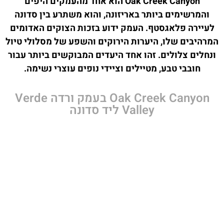
Oak Creek Canyon הוא אחד מהעמקים היפים
והמרשימים ביותר באריזונה, והוא משתרע בין סדונה
לעיירה פלאגסטף. העמק ידוע בזכות הצוקים האדומים
המרהיבים שלו, היערות הירוקים והשפע של מסלולי טיול
ונחלים צלולים. זהו אחד היעדים המבוקשים ביותר עבור
חובבי טבע, מטיילים וציידי נופים עוצרי נשימה.
Oak Creek Canyon בעמק ורדה Verde
Valley ליד סדונה