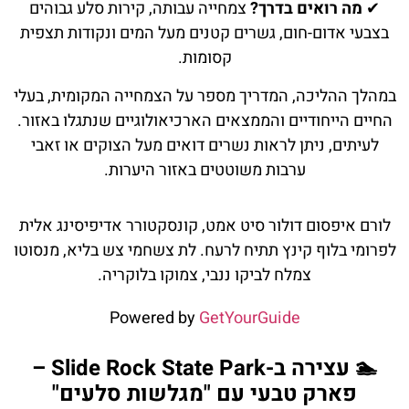
✔
מה רואים בדרך?
צמחייה עבותה, קירות סלע גבוהים
בצבעי אדום-חום, גשרים קטנים מעל המים ונקודות תצפית
קסומות.
במהלך ההליכה, המדריך מספר על הצמחייה המקומית, בעלי
החיים הייחודיים והממצאים הארכיאולוגיים שנתגלו באזור.
לעיתים, ניתן לראות נשרים דואים מעל הצוקים או זאבי
ערבות משוטטים באזור היערות.
לורם איפסום דולור סיט אמט, קונסקטורר אדיפיסינג אלית
לפרומי בלוף קינץ תתיח לרעח. לת צשחמי צש בליא, מנסוטו
צמלח לביקו ננבי, צמוקו בלוקריה.
Powered by
GetYourGuide
🏊 עצירה ב-Slide Rock State Park –
פארק טבעי עם "מגלשות סלעים"