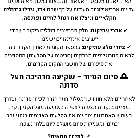
האינדיאנים משבטי האפאצ'י והנבאחו במשך מאות שנים.
עדויות ארכיאולוגיות מעידות על כך שהם
צדו, גידלו גידולים
חקלאיים וניצלו את הנחל לחיים ופרנסה
.
✔
אתרי עתיקות:
חלק מהסיורים כוללים ביקור בשרידי
יישובים אינדיאניים ישנים.
✔
ציורי סלע עתיקים:
במספר מקומות לאורך הקניון ניתן
לראות פטרוגליפים מרתקים (חריטות על הסלעים) המספרים
את סיפורם של תושבי המקום הקדומים.
🌅 סיום הסיור – שקיעה מרהיבה מעל
סדונה
לאחר יום מלא חוויות, המסלול חוזר חזרה לכיוון סדונה, ובדרך
נעצרים בנקודת תצפית לצפייה בשקיעה מעל הקניון. קרני
השמש האחרונות צובעות את הסלעים האדומים בגווני זהב
וכתום, ומעניקות סיום מושלם ליום בלתי נשכח.
📌
למי זה מתאים?