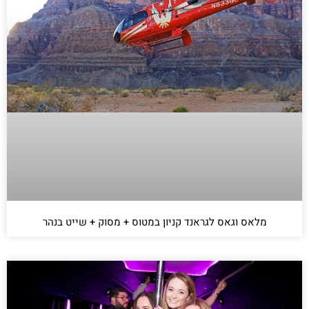
מלאס וגאס לגראנד קניון במטוס + מסוק + שייט בנהר