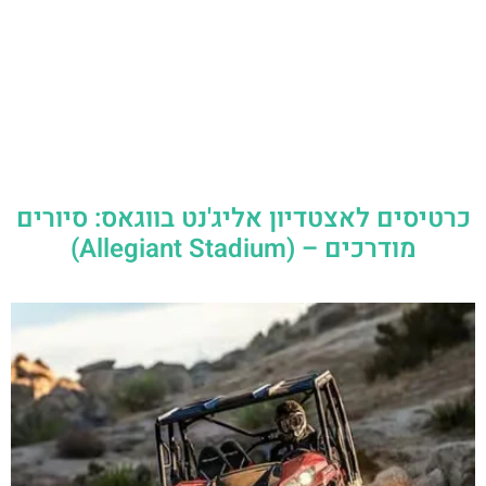
כרטיסים לאצטדיון אליג'נט בווגאס: סיורים
מודרכים – (Allegiant Stadium)