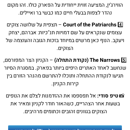
הווירג'ין, המציעה זווית ייחודית על הפארק כולו. זהו מקום
נהדר לצפות בבעלי חיים כמו כבשי בר ואיילים.
4️⃣
Court of the Patriarchs
– תצפית על שלושה צוקים
עצומים שנקראים על שם דמויות תנ"כיות: אברהם, יצחק
ויעקב. הנוף כאן מרשים במיוחד בזכות הגובה והעוצמה של
הצוקים.
5️⃣
The Narrows (נקודת התחלה)
– הקניון הצר המפורסם,
שנחשב לאחד האתרים היפים ביותר בפארק. במסגרת הסיור
תגיעו לנקודת ההתחלה ותוכלו להתרשם מהנהר הזורם בין
קירות הקניון.
📸
טיפ סודי:
אל תפספסו את ההזדמנות לצלם את הנופים
בשעות אחר הצהריים, כשהאור חודר לקניון ומאיר את
הצוקים בגוונים זהובים וכתומים מרהיבים.