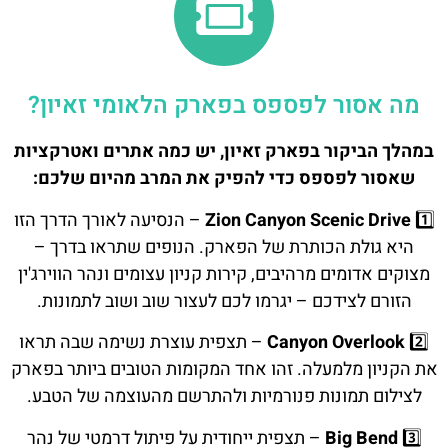
מה אסור לפספס בפארק הלאומי זאיון?
במהלך הביקור בפארק זאיון, יש כמה אתרים ואטרקציות
שאסור לפספס כדי להפיק את המרב מהיום שלכם:
1️⃣
Zion Canyon Scenic Drive
– הנסיעה לאורך הדרך הזו
היא גולת הכותרת של הפארק. הנופים שתראו בדרך –
מצוקים אדומים מרהיבים, קירות קניון עצומים ונהר הווירג'ין
הזורם לצידכם – יגרמו לכם לעצור שוב ושוב לתמונות.
2️⃣
Canyon Overlook
– תצפית עוצרת נשימה שבה תראו
את הקניון מלמעלה. זהו אחד המקומות הטובים ביותר בפארק
לצילום תמונות פנורמיות ולהתרשם מהעוצמה של הטבע.
3️⃣
Big Bend
– תצפית ייחודית על פיתול דרמטי של נהר