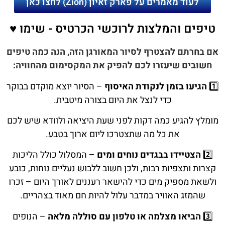
לעוד מאמרים על פארק זאיון (Zion) לחצו כאן
טיפים והמלצות לרוכשי הכרטיס - שימו ♥️
אם בחרתם להצטרף לסיור המאורגן הזה, הנה כמה טיפים
חשובים שיעזרו לכם להפיק את המקסימום מהחוויה:
1️⃣
הגיעו בזמן לנקודת האיסוף
– הסיור יוצא מוקדם בבוקר
כדי לנצל את היום בצורה מיטבית.
מומלץ להגיע כמה דקות לפני שעת היציאה ולוודא שיש לכם
את כל מה שתצטרכו ליום ארוך בטבע.
2️⃣
הצטיידו בבגדים נוחים ומים
– המסלול כולל הליכות
קצרות ותצפיות רבות, ולכן חשוב ללבוש נעליים נוחות, כובע
ולשאת מספיק מים כדי להישאר רעננים לאורך היום – זכרו
שהמזג האוויר במדבר עלול להיות חם מאוד בצהריים.
3️⃣
הביאו מצלמה או טלפון עם סוללה מלאה
– הנופים