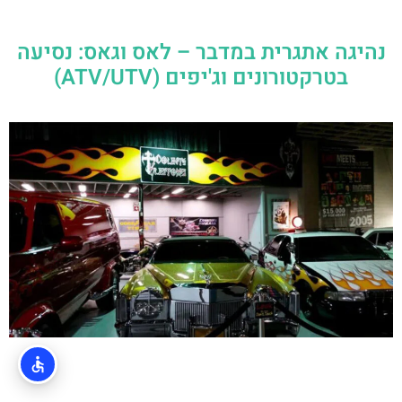
נהיגה אתגרית במדבר – לאס וגאס: נסיעה
בטרקטורונים וג'יפים (ATV/UTV)