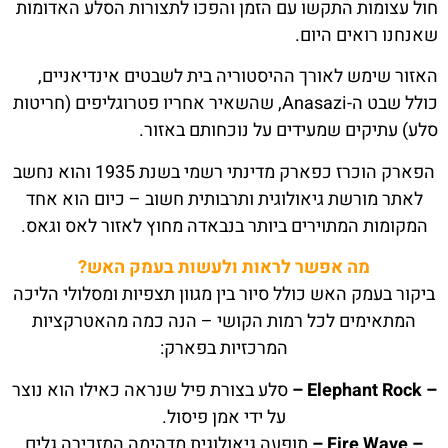
חול עצומות התקשו עם הזמן והפכו לתצורות הסלע האדומות
שאנחנו רואים היום.
האזור שימש לאורך ההיסטוריה בית לשבטים אינדיאניים,
כולל שבט ה-Anasazi, שהשאיר אחריו פטרוגליפים (חריטות
סלע) עתיקים שמעידים על נוכחותם באזור.
הפארק הוכרז כפארק מדינתי רשמי בשנת 1935 והוא נחשב
לאתר מורשת גיאולוגית ותרבותית חשוב – כיום הוא אחד
המקומות המתוירים ביותר בנבאדה מחוץ לאזור לאס וגאס.
מה אפשר לראות ולעשות בעמק האש?
ביקור בעמק האש כולל סיור בין מגוון תצפיות ומסלולי הליכה
המתאימים לכל רמות הקושי – הנה כמה מהאטרקציות
המרכזיות בפארק:
– Elephant Rock –
סלע בצורת פיל שנראה כאילו הוא נוצר
על ידי אמן פיסול.
– Fire Wave –
תופעה גיאולוגית מדהימה המזכירה גלים