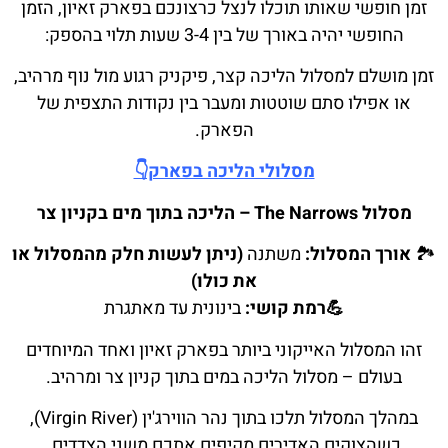
זמן חופשי שאותו תוכלו לנצל כרצונכם בפארק זאיון, הזמן
החופשי יהיה באורך של בין 3-4 שעות תלוי בהספק:
זמן מושלם למסלול הליכה קצר, פיקניק רגוע מול נוף מרהיב,
או אפילו סתם שוטטות ומעבר בין נקודות התצפית של
הפארק.
מסלולי הליכה בפארק👇
מסלול The Narrows – הליכה בתוך מים בקניון צר
🏞️
אורך המסלול:
משתנה
(ניתן לעשות חלק מהמסלול או
את כולו)
💪רמת קושי:
בינונית עד מאתגרת
זהו המסלול האייקוני ביותר בפארק זאיון ואחד המיוחדים
בעולם – מסלול הליכה במים בתוך קניון צר ומרהיב.
במהלך המסלול תלכו בתוך נהר הווירג'ין (Virgin River),
כשהצוקים האדירים מקיפים אתכם משני הצדדים.