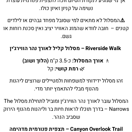
אך מי שמגיע לנקודת הסיום זוכה לתצפית פנורמית עוצרת
נשימה על קניון זאיון כולו.
⚠️
המסלול לא מתאים למי שסובל מפחד גבהים או לילדים
קטנים – חובה לוודא שהמזג האוויר יציב ואין סכנת רוחות או
גשם.
Riverside Walk – מסלול קליל לאורך נהר הווירג'ין
🚶
אורך המסלול:
כ-3.5 ק"מ
(הלוך ושוב)
🌿
רמת קושי:
קל
זהו מסלול ידידותי למשפחות ולמטיילים שרוצים ליהנות
מהנוף מבלי להתאמץ יותר מדי.
המסלול עובר לאורך נהר הווירג'ין ומוביל לתחילת מסלול The
Narrows – בדרך תוכלו לראות חיות בר וליהנות מהנוף הירוק
שסביב הנהר.
Canyon Overlook Trail – תצפית פנורמית מדהימה