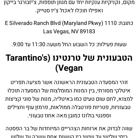
מקום, נקניקיות ענקיות יחד עם מגוון תוספות, צ'יזבורגר בייקון
ואפילו תוכלו לאכול צ'יז סטייק.
כתובת: 1110 E Silverado Ranch Blvd (Maryland Pkwy)
Las Vegas, NV 89183
שעות פעילות: כל השבוע החל משעה 11:30 עד 9:00.
הטבעונית של טרנטינו (Tarantino's
Vegan)
זוהי המסעדה הטבעונית הראשונה אשר מציעה תפריט
איטלקי מסורתי, בין המנות המומלצות של המסעדה תוכלו
למצוא, לחם שום טעים כמו באיטליה, מנות של סוגי קציצות
טבעוניות, פטריות פורטבלה ממולאות, פרמזן עוף וחצילים
וספגטי בולונז כמובן מאה אחוז טבעוני.
שווה לבדוק את ארוחות הצהריים המיוחדות של בר הפסטה
בימי שלישי עד שישי בין השעות אחת עשרה עד שלוש