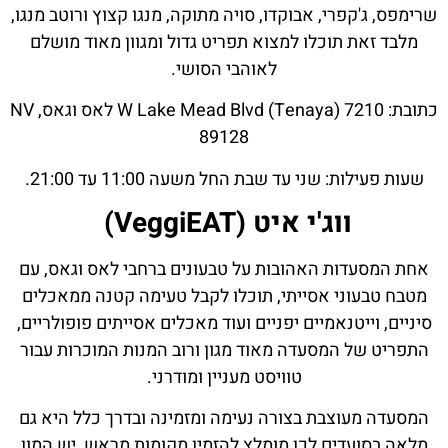
שרימפס, ג'קפרי, אבוקדו, סויה מתוקה, מנגו קצוץ ורוטב מנגו,
מלבד זאת תוכלו למצוא תפריט גדול ומגוון מאוד מושלם
לאוהבי הסושי.
כתובת: 7210 W Lake Mead Blvd (Tenaya) לאס וגאס, NV
89128
שעות פעילות: שני עד שבת החל משעה 11:00 עד 21:00.
ווג'י איט (VeggiEAT)
אחת המסעדות האהובות על טבעונים ברחבי לאס וגאס, עם
מטבח טבעוני אסייתי, תוכלו לקבל טעימה קטנה ממאכלים
סיניים, וייטנאמיים יפניים ועוד מאכלים אסייתים פופולריים,
התפריט של המסעדה מאוד מגון ורוב המנות המוכרות עבור
טוויסט מעניין ומודרני.
המסעדה מעוצבת בצורה נעימה ומזמינה ובדרך כלל היא גם
מלאה בסועדים לכן מומלץ להזמין מקומות מראש, יש המון