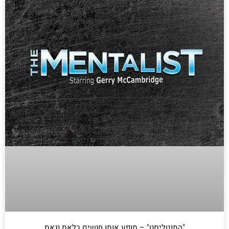
"המנטליסט" – מופע אומן חושים בלאס וגאס