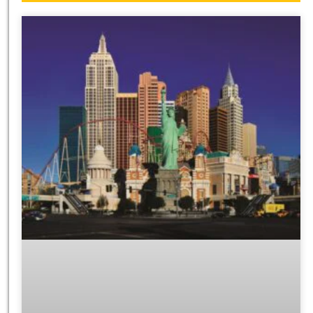
לחצו
פה!