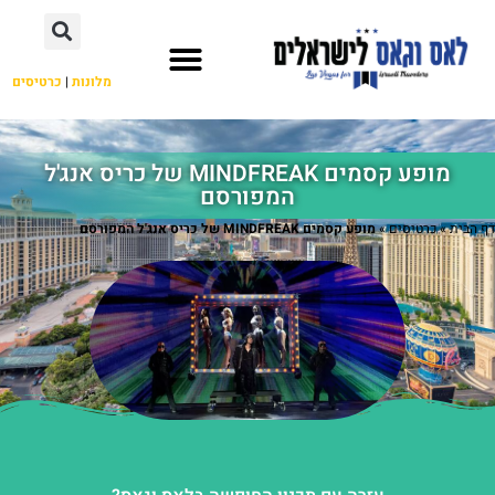
מלונות
|
כרטיסים
השכרת רכב
מחוץ ללאס וגאס
מופע קסמים MINDFREAK של כריס אנג'ל
המפורסם
דף הבית
»
כרטיסים
»
מופע קסמים MINDFREAK של כריס אנג'ל המפורסם