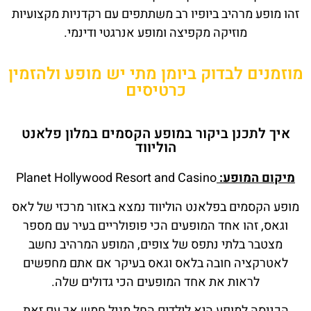
זהו מופע מרהיב ביופיו רב משתתפים עם רקדניות מקצועיות
מוזיקה מקפיצה ומופע אנרגטי ודינמי.
מוזמנים לבדוק ביומן מתי יש מופע ולהזמין
כרטיסים
איך לתכנן ביקור במופע הקסמים במלון פלאנט
הוליווד
מיקום המופע:
Planet Hollywood Resort and Casino
מופע הקסמים בפלאנט הוליווד נמצא באזור מרכזי של לאס
וגאס, זהו אחד המופעים הכי פופולריים בעיר עם מספר
מצטבר בלתי נתפס של צופים, המופע המרהיב נחשב
לאטרקציה חובה בלאס וגאס בעיקר אם אתם מחפשים
לראות את אחד המופעים הכי גדולים שלה.
הכניסה למופע היא לילדים החל מגיל חמש אך עם זאת